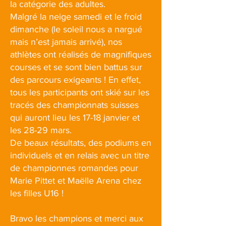
la catégorie des adultes.
Malgré la neige samedi et le froid
dimanche (le soleil nous a nargué
mais n’est jamais arrivé), nos
athlètes ont réalisés de magnifiques
courses et se sont bien battus sur
des parcours exigeants ! En effet,
tous les participants ont skié sur les
tracés des championnats suisses
qui auront lieu les 17-18 janvier et
les 28-29 mars.
De beaux résultats, des podiums en
individuels et en relais avec un titre
de championnes romandes pour
Marie Pittet et Maëlle Arena chez
les filles U16 !
Bravo les champions et merci aux