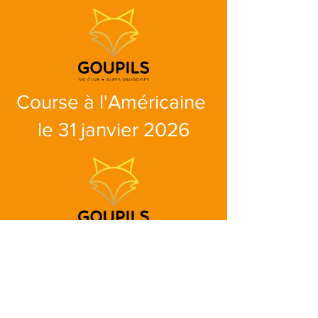
Course à l'Américaine
le 31 janvier 2026
Notre habituelle course à
l'Américaine se déroulera
en journée le samedi 31
janvier aux Mosses.