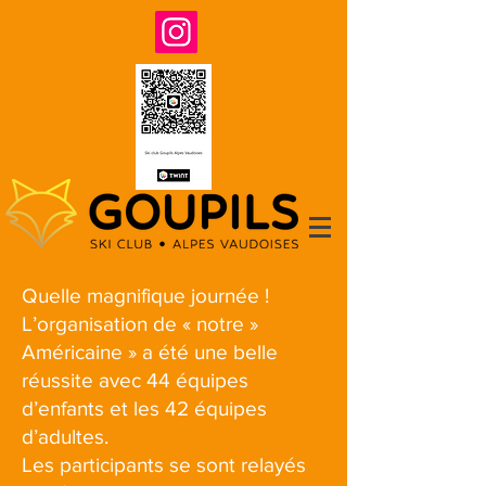
Quelle magnifique journée !
L’organisation de « notre »
Américaine » a été une belle
réussite avec 44 équipes
d’enfants et les 42 équipes
d’adultes.
Les participants se sont relayés