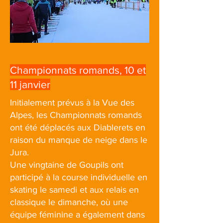
Championnats romands, 10 et
11 janvier
Initialement prévus à la Vue des
Alpes, les Championnats romands
ont été déplacés aux Diablerets en
raison du manque de neige dans le
Jura.
Une vingtaine de Goupils ont
participé à la course individuelle en
skating le samedi et aux relais en
classique le dimanche, où une
équipe féminine a également dans